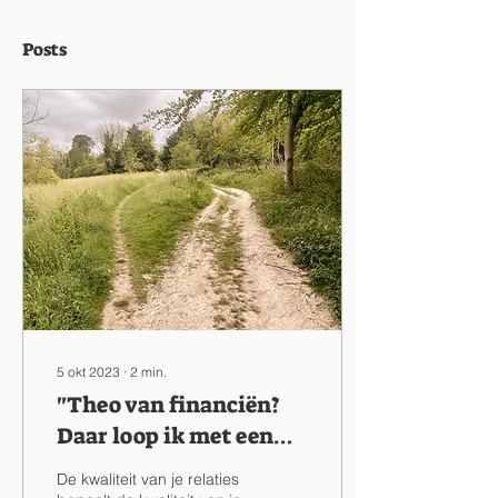
Posts
5 okt 2023
∙
2
min.
"Theo van financiën?
Daar loop ik met een
boogje omheen."
De kwaliteit van je relaties