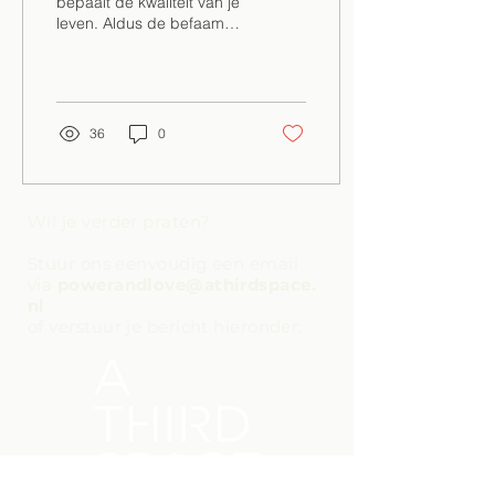
bepaalt de kwaliteit van je
leven. Aldus de befaamde
relatietherapeut Esther
Perel. En als er ergens
een...
36
0
Wil je verder praten?
Stuur ons eenvoudig een email
via
powerandlove@athirdspace.
nl
of verstuur je bericht hieronder: