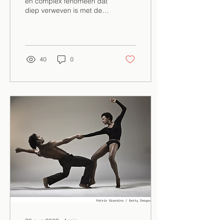
en complex fenomeen dat
diep verweven is met de
menselijke psychologie. Of
het nu gaat om politieke
leiders,...
40
0