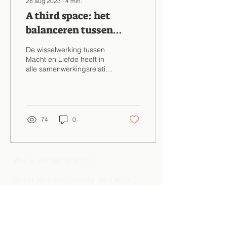
28 aug 2023
∙
4
min.
A third space: het
balanceren tussen
Macht en Liefde
De wisselwerking tussen
Macht en Liefde heeft in
alle samenwerkingsrelaties
een opmerkelijke invloed.
Vergelijkbaar met de
fundamenten...
74
0
Wil je verder praten?
Stuur ons eenvoudig een email
via
powerandlove@athirdspace.
nl
of verstuur je bericht hieronder: