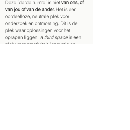
Deze ´
derde ruimte´ is niet 
van ons, of 
van jou of van de ander.
 Het is een 
oordeelloze, neutrale plek voor 
onderzoek en ontmoeting. Dit is de 
plek waar oplossingen voor het 
oprapen liggen. 
A third space
 is een 
plek waar creativiteit, innovatie en 
dialoog bloeien door het onderzoeken 
van verschillende drijfveren, 
perspectieven en benaderingen. 
We kijken uit naar je komst in 
a third 
space
!